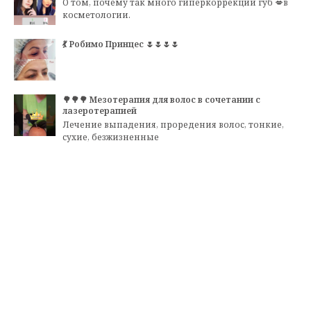
О том, почему так много гиперкоррекций губ 💋в
косметологии.
💃 Робимо Принцес 🌷🌷🌷🌷
🌳🌳🌳 Мезотерапия для волос в сочетании с
лазеротерапией
Лечение выпадения, проредения волос, тонкие,
сухие, безжизненные