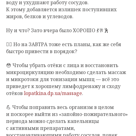
воду и ухудшают работу сосудов.
К этому добавляется излишек поступивших
жиров, белков и углеводов.
Ну и что? Зато вчера было ХОРОШО 💃🥂🕺
👯‍♀️ Но на ЗАВТРА тоже есть планы, как же себя
быстро привести в порядок?
😳 Чтобы убрать отёки с лица и восстановить
микроциркуляцию необходимо сделать массаж
и микротоки для тонизации мышц — всё это
приведет к хорошему лимфодренажу и сходу
отёков
lopatkina.dp.ua/massage
.
💪 Чтобы поправить весь организм в целом
и поскорее выйти из «запойно-пожирательного»
периода можно сделать капельницы
с активными препаратами,
восстанавливающими работу сосудов, почек