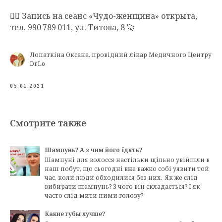
🦹‍♀️ Запись на сеанс «Чудо-женщина» открыта,
тел. 990 789 011, ул. Титова, 8 🚀
Лопаткіна Оксана, провідний лікар Медичного Центру
Dr.Lo
05.01.2021
Смотрите также
Шампунь? А з чим його їдять?
Шампуні для волосся настільки щільно увійшли в
наш побут, що сьогодні вже важко собі уявити той
час, коли люди обходилися без них. Як же слід
вибирати шампунь? З чого він складається? І як
часто слід мити ними голову?
Какие губы лучше?