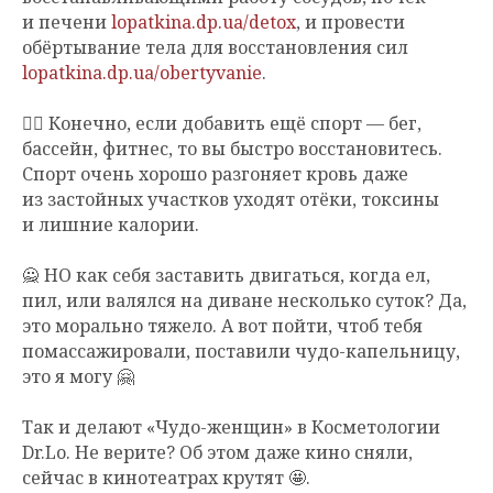
и печени
lopatkina.dp.ua/detox
, и провести
обёртывание тела для восстановления сил
lopatkina.dp.ua/obertyvanie
.
🏃‍♀️ Конечно, если добавить ещё спорт — бег,
бассейн, фитнес, то вы быстро восстановитесь.
Спорт очень хорошо разгоняет кровь даже
из застойных участков уходят отёки, токсины
и лишние калории.
🙅 НО как себя заставить двигаться, когда ел,
пил, или валялся на диване несколько суток? Да,
это морально тяжело. А вот пойти, чтоб тебя
помассажировали, поставили чудо-капельницу,
это я могу 🤗
Так и делают «Чудо-женщин» в Косметологии
Dr.Lo. Не верите? Об этом даже кино сняли,
сейчас в кинотеатрах крутят 🤩.