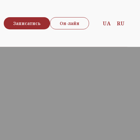
UA
RU
Записатись
Он-лайн