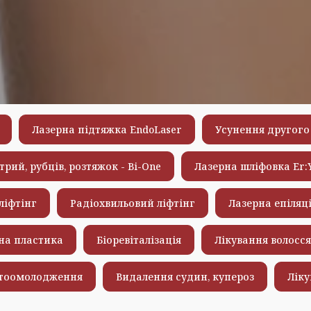
Лазерна підтяжка EndoLaser
Усунення другого 
трий, рубців, розтяжок - Bi-One
Лазерна шліфовка Er:
ліфтінг
Радіохвильовий ліфтінг
Лазерна епіляц
на пластика
Біоревіталізація
Лікування волосся
тоомолодження
Видалення судин, купероз
Ліку