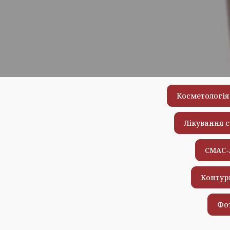
Косметологія
Лікування с
СМАС-
Контур
Фо