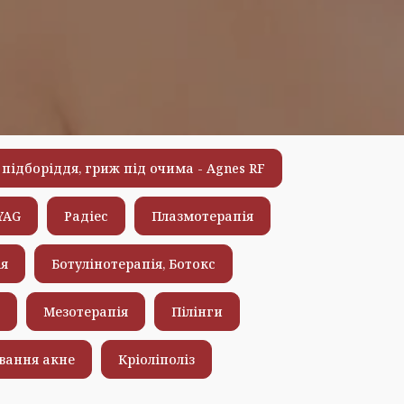
підборіддя, гриж під очима - Agnes RF
YAG
Радіес
Плазмотерапія
ія
Ботулінотерапія, Ботокс
Мезотерапія
Пілінги
вання акне
Кріоліполіз