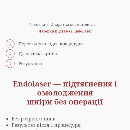
Головна
Апаратна косметологія
»
»
Лазерна підтяжка EndoLaser
Переглянути відео процедури
Дізнатись вартість
Результати
Endolaser — підтягнення і
омолодження
шкіри без операції
Без розрізів і швів
Результат після 1 процедури