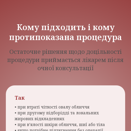
Кому підходить і кому
протипоказана процедура
Остаточне рішення щодо доцільності
процедури приймається лікарем після
очної консультації
Так
• при втраті чіткості овалу обличчя
• при другому підборідді та локальних
жирових відкладеннях
• при в’ялості шкіри обличчя, шиї або тіла
• якщо потрібне підтягнення без операції