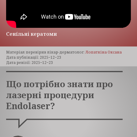
Сені́льні кератоми
Матеріал перевірив лікар-дерматолог:
Лопаткіна Оксана
Дата публікації: 2025−12−23
Дата ревізії: 2025−12−23
Що потрібно знати про
лазерні процедури
Endolaser?