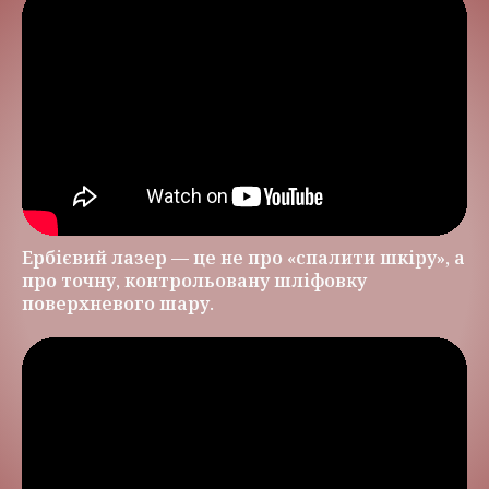
Ербієвий лазер — це не про «спалити шкіру», а
про точну, контрольовану шліфовку
поверхневого шару.