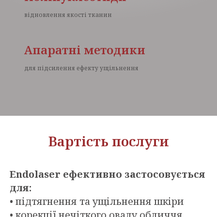
відновлення якості тканин
Апаратні методики
для підсилення ефекту ущільнення
Вартість послуги
Endolaser ефективно застосовується
для:
• підтягнення та ущільнення шкіри
• корекції нечіткого овалу обличчя