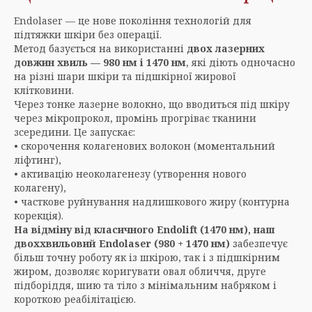
Endolaser — це нове покоління технологій для
підтяжки шкіри без операції.
Метод базується на використанні
двох лазерних
довжин хвиль — 980 нм і 1470 нм
, які діють одночасно
на різні шари шкіри та підшкірної жирової
клітковини.
Через тонке лазерне волокно, що вводиться під шкіру
через мікропрокол, промінь прогріває тканини
зсередини. Це запускає:
• скорочення колагенових волокон (моментальний
ліфтинг),
• активацію неоколагенезу (утворення нового
колагену),
• часткове руйнування надлишкового жиру (контурна
корекція).
На відміну від класичного Endolift (1470 нм), наш
двоххвильовий Endolaser (980 + 1470 нм)
забезпечує
більш точну роботу як із шкірою, так і з підшкірним
жиром, дозволяє коригувати овал обличчя, друге
підборіддя, шию та тіло з мінімальним набряком і
короткою реабілітацією.