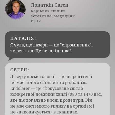
Лопаткін Євген
Керівник клініки
естетичної медицини
Dr. Lo
НАТАЛІЯ:
Я чула, що лазери — це "опромінення",
як рентген. Це не шкідливо?
ЄВГЕН:
Лазер у косметології — це не рентген і
не має нічого спільного з радіацією.
Endolaser — це сфокусоване світло
конкретної довжини хвилі (980 та 1470 нм),
яке діє локально в зоні процедури. Він
не має системного впливу на організм і
не «накопичується» в тканинах.