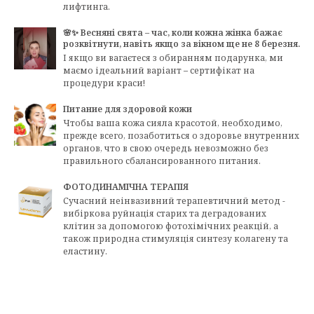
лифтинга.
🌸✨ Весняні свята – час, коли кожна жінка бажає
розквітнути, навіть якщо за вікном ще не 8 березня.
І якщо ви вагаєтеся з обиранням подарунка, ми
маємо ідеальний варіант – сертифікат на
процедури краси!
Питание для здоровой кожи
Чтобы ваша кожа сияла красотой, необходимо,
прежде всего, позаботиться о здоровье внутренних
органов, что в свою очередь невозможно без
правильного сбалансированного питания.
ФОТОДИНАМІЧНА ТЕРАПІЯ
Сучасний неінвазивний терапевтичний метод -
вибіркова руйнація старих та деградованих
клітин за допомогою фотохімічних реакцій, а
також природна стимуляція синтезу колагену та
еластину.