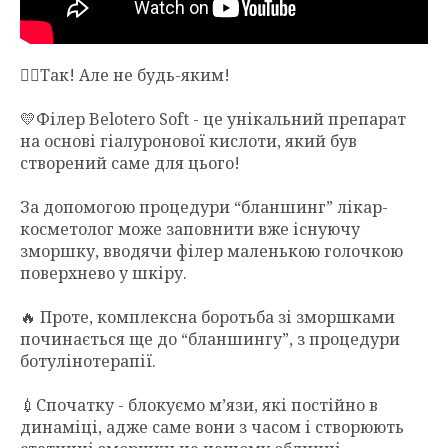
☝🏻Так! Але не будь-яким!
💛Філер Belotero Soft - це унікальний препарат
на основі гіалуронової кислоти, який був
створений саме для цього!
За допомогою процедури “бланшинг” лікар-
косметолог може заповнити вже існуючу
зморшку, вводячи філер маленькою голочкою
поверхнево у шкіру.
🔥 Проте, комплексна боротьба зі зморшками
починається ще до “бланшингу”, з процедури
ботулінотерапії.
💉Спочатку - блокуємо м’язи, які постійно в
динаміці, адже саме вони з часом і створюють