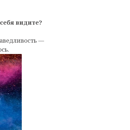
 себя видите?
раведливость —
сь.