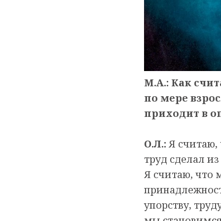
М.А.: Как счи
по мере взрос
приходит в о
О.Л.:
Я считаю,
труд сделал из
Я считаю, что
принадлежности
упорству, тру
мы становимся