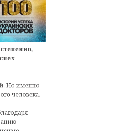
остепенно,
успех
ой. Но именно
ого человека.
благодаря
ованию
висимо