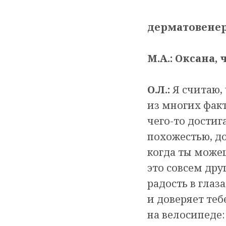
дерматовенеро
М.А.: Оксана, 
О.Л.:
Я считаю, 
из многих факт
чего-то достиг
похожестью, до
когда ты можеш
это совсем дру
радость в глаз
и доверяет теб
на велосипеде: