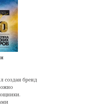
ми
л создан бренд
можно
мощники.
сами