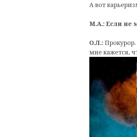
А вот карьеризм
М.А.: Если не
О.Л.:
Прокурор.
мне кажется, ч