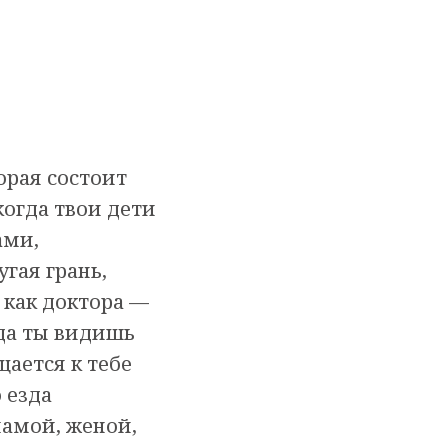
орая состоит
когда твои дети
ами,
гая грань,
 как доктора —
гда ты видишь
щается к тебе
 езда
мамой, женой,