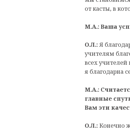
от касты, в ко
М.А.: Ваша ус
О.Л.:
Я благодар
учителям благо
всех учителей 
я благодарна се
М.А.: Считае
главные спут
Вам эти качес
О.Л.:
Конечно же