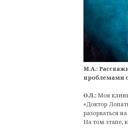
М.А.: Расскаж
проблемами с
О.Л.:
Моя клини
«Доктор Лопат
разорваться на
На том этапе,