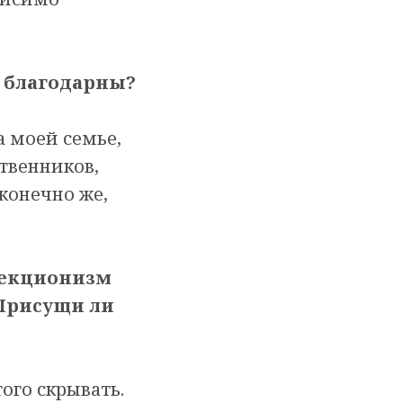
ы благодарны?
а моей семье,
ственников,
 конечно же,
рфекционизм
 Присущи ли
ого скрывать.