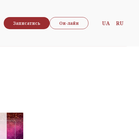
UA
RU
Записатись
Он-лайн