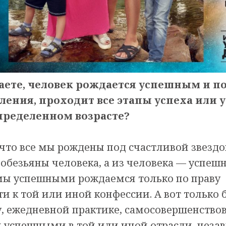
таете, человек рождается успешным и п
ления, проходит все этапы успеха или 
пределенном возрасте?
 что все мы рождены под счастливой звезд
 обезьяны человека, а из человека — успешн
 мы успешными рождаемся только по праву
 к той или иной конфессии. А вот только 
ду, ежедневной практике, самосовершенств
 успешными в той или иной отрасли, неза