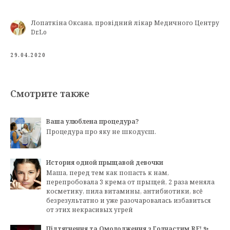
Лопаткіна Оксана, провідний лікар Медичного Центру
Dr.Lo
29.04.2020
Смотрите также
Ваша улюблена процедура?
Процедура про яку не шкодуєш.
История одной прыщавой девочки
Маша, перед тем как попасть к нам,
перепробовала 3 крема от прыщей, 2 раза меняла
косметику, пила витамины, антибиотики, всё
безрезультатно и уже разочаровалась избавиться
от этих некрасивых угрей
Підтягнення та Омолодження з Голчастим RF! ✨