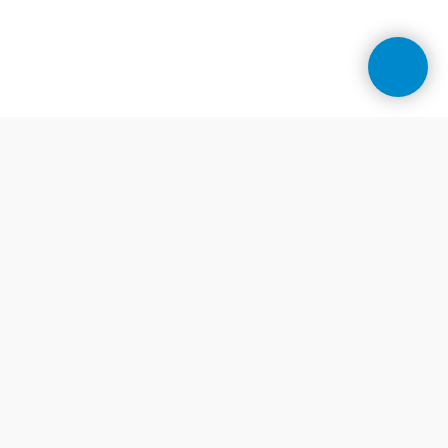
Контакти
Центр косметології у Дніпрі
Телефони:
+38 (099) 078 90 10
(viber)
+38 (067) 784 33 42
dr.lopatkina@gmail.com