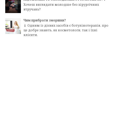
Хочеш виглядати молодше без хірургічних
втручань?
Чим прибрати зморшки?
💉 Одним із дієвих засобів є ботулінотерапія, про
це добре знають, як косметологи, так і їхні
клієнти.