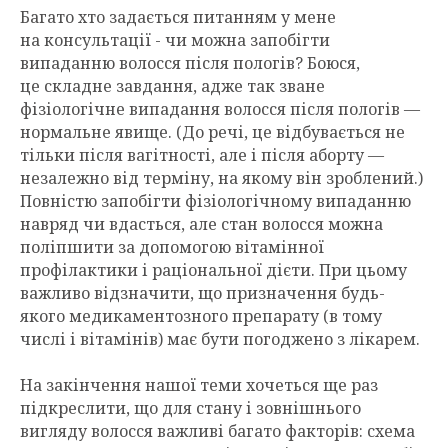
Багато хто задається питанням у мене
на консультації - чи можна запобігти
випаданню волосся після пологів? Боюся,
це складне завдання, адже так зване
фізіологічне випадання волосся після пологів —
нормальне явище. (До речі, це відбувається не
тільки після вагітності, але і після аборту —
незалежно від терміну, на якому він зроблений.)
Повністю запобігти фізіологічному випаданню
навряд чи вдасться, але стан волосся можна
поліпшити за допомогою вітамінної
профілактики і раціональної дієти. При цьому
важливо відзначити, що призначення будь-
якого медикаментозного препарату (в тому
числі і вітамінів) має бути погоджено з лікарем.
На закінчення нашої теми хочеться ще раз
підкреслити, що для стану і зовнішнього
вигляду волосся важливі багато факторів: схема