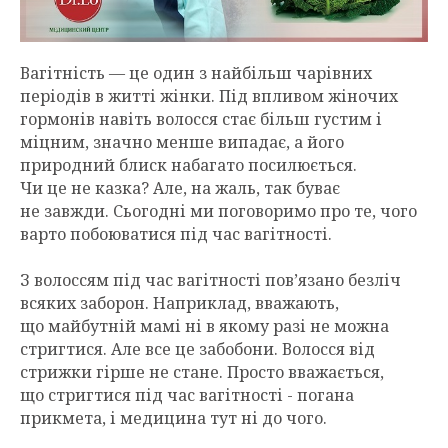
Вагітність — це один з найбільш чарівних
періодів в житті жінки. Під впливом жіночих
гормонів навіть волосся стає більш густим і
міцним, значно менше випадає, а його
природний блиск набагато посилюється.
Чи це не казка? Але, на жаль, так буває
не завжди. Сьогодні ми поговоримо про те, чого
варто побоюватися під час вагітності.
З волоссям під час вагітності пов’язано безліч
всяких заборон. Наприклад, вважають,
що майбутній мамі ні в якому разі не можна
стригтися. Але все це забобони. Волосся від
стрижки гірше не стане. Просто вважається,
що стригтися під час вагітності - погана
прикмета, і медицина тут ні до чого.