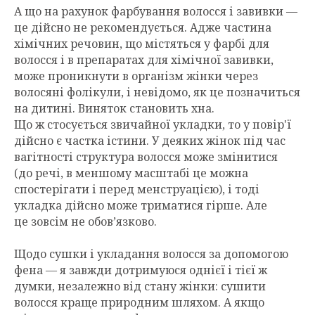
А що на рахунок фарбування волосся і завивки —
це дійсно не рекомендується. Адже частина
хімічних речовин, що містяться у фарбі для
волосся і в препаратах для хімічної завивки,
може проникнути в організм жінки через
волосяні фолікули, і невідомо, як це позначиться
на дитині. Виняток становить хна.
Що ж стосується звичайної укладки, то у повір'ї
дійсно є частка істини. У деяких жінок під час
вагітності структура волосся може змінитися
(до речі, в меншому масштабі це можна
спостерігати і перед менструацією), і тоді
укладка дійсно може триматися гірше. Але
це зовсім не обов’язково.
Щодо сушки і укладання волосся за допомогою
фена — я завжди дотримуюся однієї і тієї ж
думки, незалежно від стану жінки: сушити
волосся краще природним шляхом. А якщо