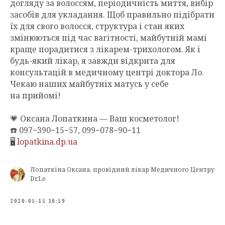
догляду за волоссям, періодичність миття, вибір
засобів для укладання. Щоб правильно підібрати
їх для свого волосся, структура і стан яких
змінюються під час вагітності, майбутній мамі
краще порадитися з лікарем-трихологом. Як і
будь-який лікар, я завжди відкрита для
консультацій в медичному центрі доктора Ло.
Чекаю наших майбутніх матусь у себе
на прийомі!
💗 Оксана Лопаткина — Ваш косметолог!
☎️ 097−390−15−57, 099−078−90−11
🖥
lopatkina.dp.ua
Лопаткіна Оксана, провідний лікар Медичного Центру
Dr.Lo
2020-05-15 10:59