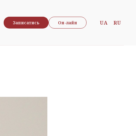
UA
RU
Записатись
Он-лайн