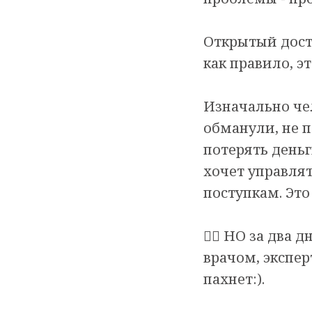
Открытый дост
как правило, э
Изначально чел
обманули, не п
потерять деньги
хочет управлят
поступкам. Это
🏄‍♀️ НО за дв
врачом, экспер
пахнет:).