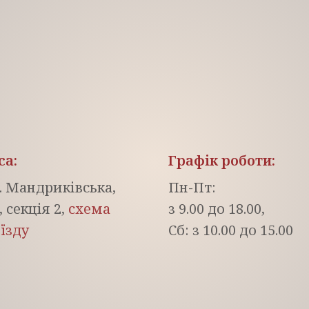
са
:
Графік роботи:
. Мандриківська,
Пн-Пт:
, секція 2,
схема
з 9.00 до 18.00,
їзду
Сб: з 10.00 до 15.00