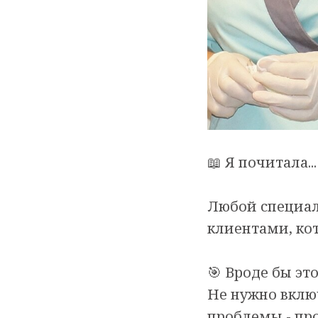
📖 Я почитала...
Любой специал
клиентами, кот
🎯 Вроде бы эт
Не нужно вклю
проблемы - прос