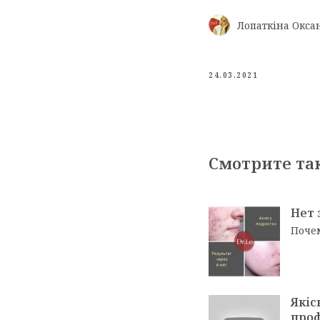
Лопаткіна Окса
24.03.2021
Смотрите та
Нет 
Поче
Якіс
проф