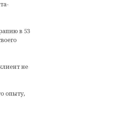
та-
рапию в 53
своего
 клиент не
о опыту,