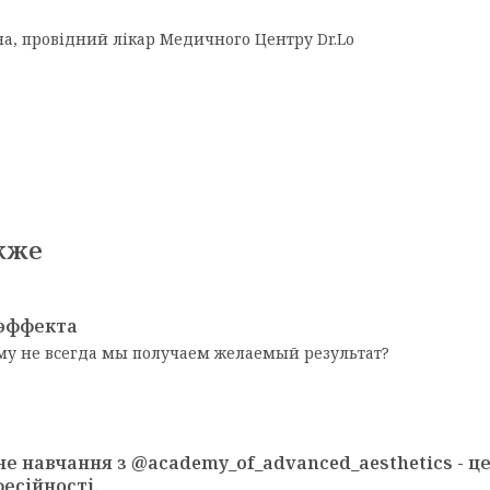
на, провідний лікар Медичного Центру Dr.Lo
кже
эффекта
му не всегда мы получаем желаемый результат?
не навчання з @academy_of_advanced_aesthetics - ц
есійності.