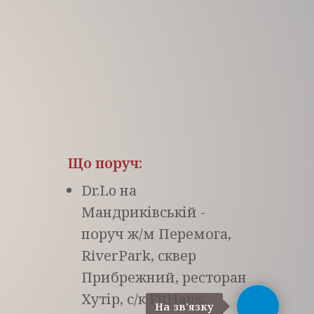
Що поруч:
Dr.Lo на
Мандриківській -
поруч ж/м Перемога,
RiverPark, сквер
Прибрежний, ресторан
Хутір, с/к FitHaus,
На зв'язку