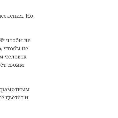
селения. Но,
💸 чтобы не
, чтобы не
ом человек
чёт своим
ь грамотным
сё цветёт и