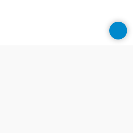
Контакти
Центр косметології у Дніпрі
Телефони:
+38 (099) 078 90 10
(viber)