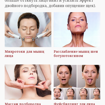
больше оттянуть лицо вниз и усилить эффект
двойного подбородка, добавив опущение щек).
Микротоки для мышц
Расслабление мышц шеи
лица
ботулотоксином
Массаж подбородка
Фейсбилдинг для лица