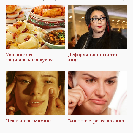
Украинская
Деформационный тип
национальная кухня
лица
Неактивная мимика
Влияние стресса на лицо