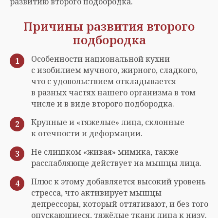
развитию второго подбородка.
Причины развития второго
подбородка
Особенности национальной кухни
1
с изобилием мучного, жирного, сладкого,
что с удовольствием откладывается
в разных частях нашего организма в том
числе и в виде второго подбородка.
Крупные и «тяжелые» лица, склонные
2
к отечности и деформации.
Не слишком «живая» мимика, также
3
расслабляюще действует на мышцы лица.
Плюс к этому добавляется высокий уровень
4
стресса, что активирует мышцы
депрессоры, который оттягивают, и без того
опускающиеся, тяжёлые ткани лица к низу.