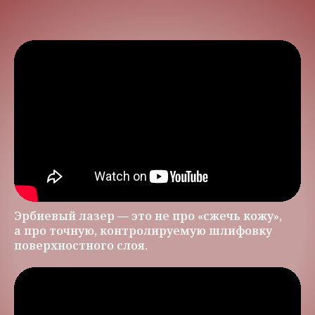
Эрбиевый лазер — это не про «сжечь кожу»,
а про точную, контролируемую шлифовку
поверхностного слоя.