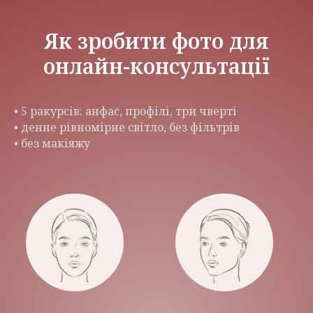
Як зробити фото для
онлайн-консультації
• 5 ракурсів: анфас, профілі, три чверті
• денне рівномірне світло, без фільтрів
• без макіяжу