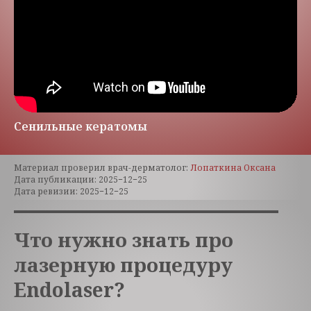
Сенильные кератомы
Материал проверил врач-дерматолог:
Лопаткина Оксана
Дата публикации: 2025−12−25
Дата ревизии: 2025−12−25
Что нужно знать про
лазерную процедуру
Endolaser?