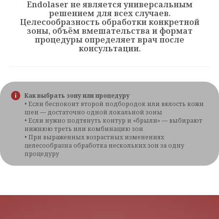
Endolaser не является универсальным
решением для всех случаев.
Целесообразность обработки конкретной
зоны, объём вмешательства и формат
процедуры определяет врач после
консультации.
Как выбрать зону или процедуру
• Если беспокоит второй подбородок или вялость кожи
шеи — достаточно одной локальной зоны
• Если нужно подтянуть контур и «брыли» — выбирают
нижнюю треть или комбинацию зон
• При выраженных возрастных изменениях
целесообразна обработка нескольких зон за одну
процедуру