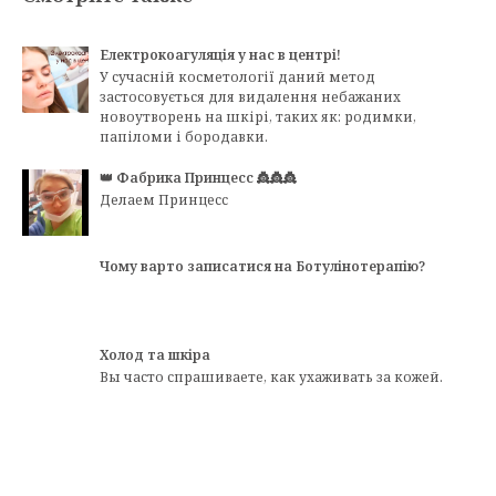
Електрокоагуляція у нас в центрі!
У сучасній косметології даний метод
застосовується для видалення небажаних
новоутворень на шкірі, таких як: родимки,
папіломи і бородавки.
👑 Фабрика Принцесс 👸👸👸
Делаем Принцесс
Чому варто записатися на Ботулінотерапію?
Холод та шкіра
Вы часто спрашиваете, как ухаживать за кожей.