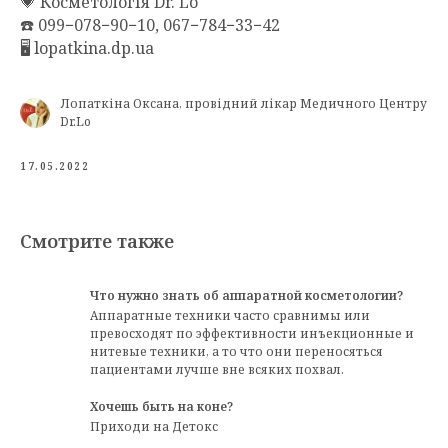
💗 Косметологія Dr. Lo
☎️ 099−078−90−10, 067−784−33−42
🖥 lopatkina.dp.ua
Лопаткіна Оксана, провідний лікар Медичного Центру
Dr.Lo
17.05.2022
Смотрите также
Что нужно знать об аппаратной косметологии?
Аппаратные техники часто сравнимы или
превосходят по эффективности инъекционные и
нитевые техники, а то что они переносяться
пациентами лучше вне всяких похвал.
Хочешь быть на коне?
Приходи на Детокс