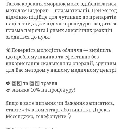
Також корекція зморшок може здійснюватися
методом Ендорет — плазмотерапії. Цей метод
відмінно підійде для чутливих до препаратів
пацієнтам, адже під час процедури вводиться
плазма пацієнта і ризик алергічних реакцій
зводиться до нуля.
⠀
🤗 Поверніть молодість обличчя — вирішіть
цю проблему швидко та ефективно без
використання скальпеля та операції, зручним
для Вас методом у нашому медичному центрі!
⠀
🍓 2️⃣0️⃣ та 2️⃣1️⃣ травня
👄 знижка 10% на процедуру!
⠀
Якщо в вас є питання чи бажання записатись,
ставте «➕» в коментарі або пишіть в Дірект/
Месенджер, телефонуйте 👇
⠀