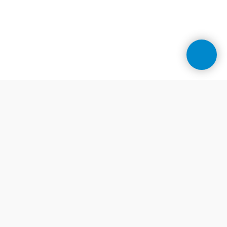
Контакти
Центр косметології у Дніпрі
Телефони:
+38 (099) 078 90 10
(viber)